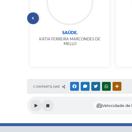
ÃO
SAÚDE.
 ROCHA
KATIA FERREIRA MARCONDES DE
MELLO
COMPARTILHAR
FACEBOOK
MESSENGER
TWITTER
WHATSAPP
OUTRAS
Velocidade de l