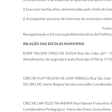
i) Executar tarefas afins, determinadas pelo chefe do Ex
j) Acompanhar assuntos de interesse do município relativ
Fonte: Lei Complementar
Reorganização e EstruturaçãoAdmini
RELAÇÃO DAS ESCOLAS MUNICIPAIS
EMEIF NELSON CIRILO DE SOZUA Rua São João, s/nº – Dis
Atendimento: de segunda á sexta feira das 07:00 ás 17:3
CRECHE Prof.ª HELENA DE LIMA TARDELLI Rua São João ,n
DE CRECHE: Meire Regina Serrano Leocádio Coordenadora
CRECHE LAR FELIZ TIA ANINHA Rua Manoel Francelino Bo
Coordenadora Pedagógica: -Maria das Dores Souza Alves 