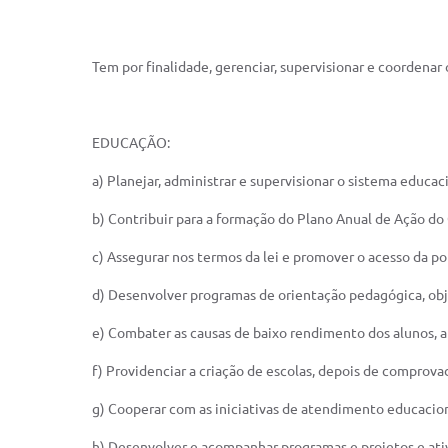
Tem por finalidade, gerenciar, supervisionar e coordena
EDUCAÇÃO:
a) Planejar, administrar e supervisionar o sistema educa
b) Contribuir para a formação do Plano Anual de Ação d
c) Assegurar nos termos da lei e promover o acesso da p
d) Desenvolver programas de orientação pedagógica, obje
e) Combater as causas de baixo rendimento dos alunos, a
f) Providenciar a criação de escolas, depois de comprova
g) Cooperar com as iniciativas de atendimento educacion
h) Desenvolver e acompanhar programas e projetos e ativ