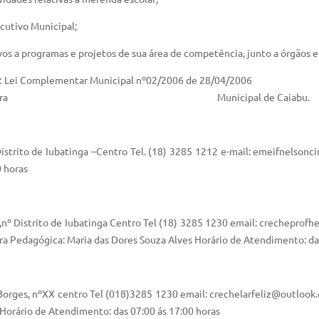
ecutivo Municipal;
os a programas e projetos de sua área de competência, junto a órgãos e 
 Municipal nº02/2006 de 28/04
strativa da Prefeitura Municipal de Caiabu.
trito de Iubatinga –Centro Tel. (18) 3285 1212 e-mail:
emeifnelsonci
0 horas
º Distrito de Iubatinga Centro Tel (18) 3285 1230 email:
crecheprofh
 Pedagógica: Maria das Dores Souza Alves Horário de Atendimento: das
rges, nºXX centro Tel (018)3285 1230 email:
crechelarfeliz@outlook
Horário de Atendimento: das 07:00 ás 17:00 horas