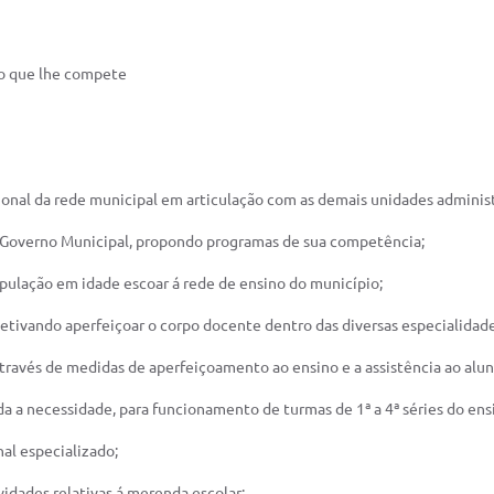
r o que lhe compete
cional da rede municipal em articulação com as demais unidades administ
o Governo Municipal, propondo programas de sua competência;
opulação em idade escoar á rede de ensino do município;
tivando aperfeiçoar o corpo docente dentro das diversas especialidade
través de medidas de aperfeiçoamento ao ensino e a assistência ao alun
da a necessidade, para funcionamento de turmas de 1ª a 4ª séries do en
al especializado;
idades relativas á merenda escolar;