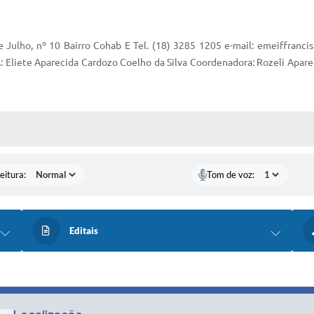
lho, nº 10 Bairro Cohab E Tel. (18) 3285 1205 e-mail:
emeiffranci
: Eliete Aparecida Cardozo Coelho da Silva Coordenadora: Rozeli Apa
 MÍDIAS
eitura:
Tom de voz:
Editais