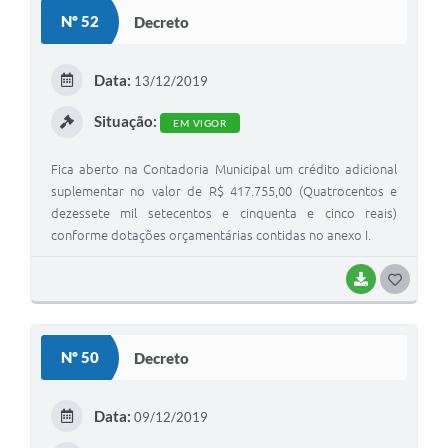
S
Nº 52
Decreto
T
E
Data:
13/12/2019
I
Situação:
EM VIGOR
Fica aberto na Contadoria Municipal um crédito adicional
suplementar no valor de R$ 417.755,00 (Quatrocentos e
dezessete mil setecentos e cinquenta e cinco reais)
conforme dotações orçamentárias contidas no anexo I.
BAIXAR
G
O
S
Nº 50
Decreto
T
E
Data:
09/12/2019
I