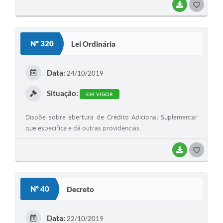
BAIXAR
G
O
S
Nº 320
Lei Ordinária
T
E
Data:
24/10/2019
I
Situação:
EM VIGOR
Dispõe sobre abertura de Crédito Adicional Suplementar
que especifica e dá outras providencias.
BAIXAR
G
O
S
Nº 40
Decreto
T
E
Data:
22/10/2019