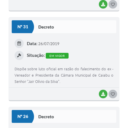
BAIXAR
G
O
S
Nº 31
Decreto
T
E
Data:
26/07/2019
I
Situação:
EM VIGOR
Dispõe sobre luto oficial em razão do falecimento do ex -
Vereador e Presidente da Câmara Municipal de Caiabu o
Senhor "Jair Olívio da Silva".
BAIXAR
G
O
S
Nº 26
Decreto
T