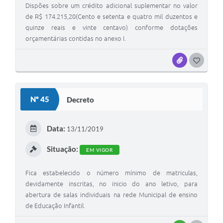
Dispões sobre um crédito adicional suplementar no valor
de R$ 174.215,20(Cento e setenta e quatro mil duzentos e
quinze reais e vinte centavo) conforme dotações
orçamentárias contidas no anexo I.
ANEXOS
G
O
S
Nº 45
Decreto
T
E
Data:
13/11/2019
I
Situação:
EM VIGOR
Fica estabelecido o número mínimo de matriculas,
devidamente inscritas, no inicio do ano letivo, para
abertura de salas individuais na rede Municipal de ensino
de Educação Infantil.