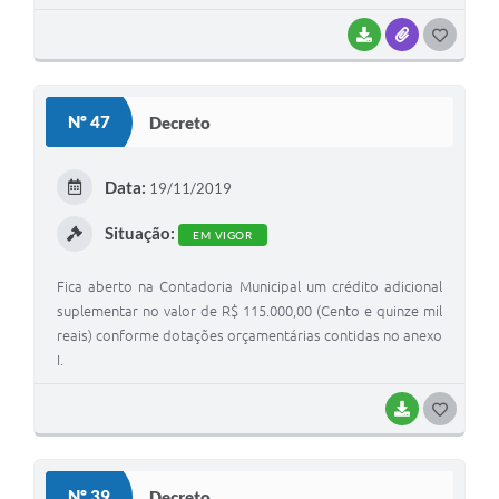
BAIXAR
ANEXOS
G
O
S
Nº 47
Decreto
T
E
Data:
19/11/2019
I
Situação:
EM VIGOR
Fica aberto na Contadoria Municipal um crédito adicional
suplementar no valor de R$ 115.000,00 (Cento e quinze mil
reais) conforme dotações orçamentárias contidas no anexo
I.
BAIXAR
G
O
S
Nº 39
Decreto