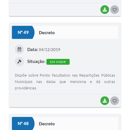
BAIXAR
G
O
S
Nº 49
Decreto
T
E
Data:
04/12/2019
I
Situação:
EM VIGOR
Dispõe sobre Ponto Facultativo nas Repartições Públicas
Municipais nas datas que menciona e dá outras
providências.
BAIXAR
G
O
S
Nº 48
Decreto
T