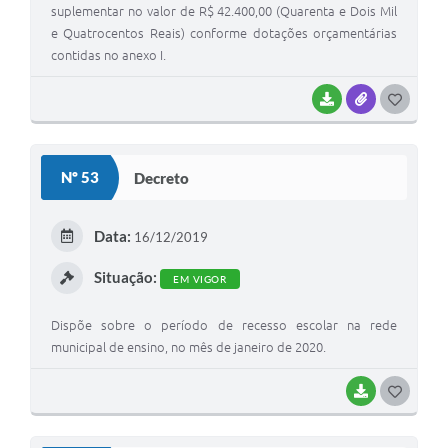
suplementar no valor de R$ 42.400,00 (Quarenta e Dois Mil
e Quatrocentos Reais) conforme dotações orçamentárias
contidas no anexo I.
BAIXAR
ANEXOS
G
O
S
Nº 53
Decreto
T
E
Data:
16/12/2019
I
Situação:
EM VIGOR
Dispõe sobre o período de recesso escolar na rede
municipal de ensino, no mês de janeiro de 2020.
BAIXAR
G
O