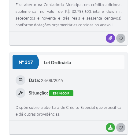
Fica aberto na Contadoria Municipal um crédito adicional
suplementar no valor de R$ 32.793,60(trinta e dois mil
setecentos e noventa e três reais e sessenta centavos)
conforme dotações orçamentárias contidas no anexo I.
ANEXOS
G
O
S
Nº 317
Lei Ordinária
T
E
Data:
28/08/2019
I
Situação:
EM VIGOR
Dispõe sobre a abertura de Crédito Especial que especifica
e dá outras providências.
BAIXAR
G