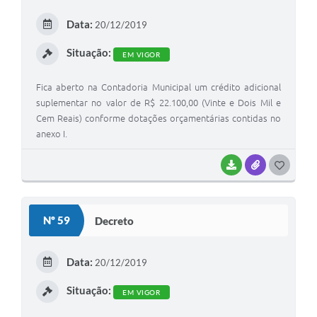
E
Data:
20/12/2019
I
Situação:
EM VIGOR
Fica aberto na Contadoria Municipal um crédito adicional
suplementar no valor de R$ 22.100,00 (Vinte e Dois Mil e
Cem Reais) conforme dotações orçamentárias contidas no
anexo I.
BAIXAR
ANEXOS
G
O
S
Nº 59
Decreto
T
E
Data:
20/12/2019
I
Situação:
EM VIGOR