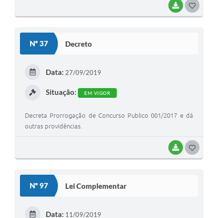
BAIXAR
G
O
S
Nº 37
Decreto
T
E
Data:
27/09/2019
I
Situação:
EM VIGOR
Decreta Prorrogação de Concurso Publico 001/2017 e dá
outras providências.
BAIXAR
G
O
S
Nº 97
Lei Complementar
T
E
Data:
11/09/2019