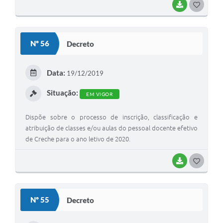
BAIXAR
G
O
S
Nº 56
Decreto
T
E
Data:
19/12/2019
I
Situação:
EM VIGOR
Dispõe sobre o processo de inscrição, classificação e
atribuição de classes e/ou aulas do pessoal docente efetivo
de Creche para o ano letivo de 2020.
BAIXAR
G
O
S
Nº 55
Decreto
T
E