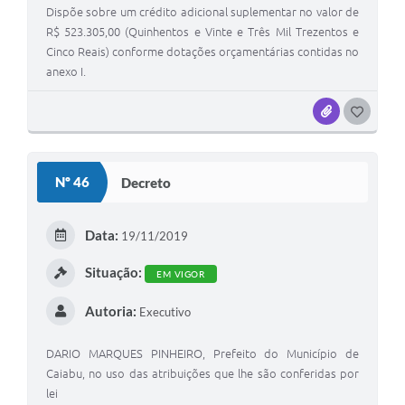
Dispõe sobre um crédito adicional suplementar no valor de
R$ 523.305,00 (Quinhentos e Vinte e Três Mil Trezentos e
Cinco Reais) conforme dotações orçamentárias contidas no
anexo I.
ANEXOS
G
O
S
Nº 46
Decreto
T
E
Data:
19/11/2019
I
Situação:
EM VIGOR
Autoria:
Executivo
DARIO MARQUES PINHEIRO, Prefeito do Município de
Caiabu, no uso das atribuições que lhe são conferidas por
lei