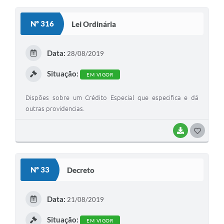
O
S
Nº 316
Lei Ordinária
T
E
Data:
28/08/2019
I
Situação:
EM VIGOR
Dispões sobre um Crédito Especial que especifica e dá
outras providencias.
BAIXAR
G
O
S
Nº 33
Decreto
T
E
Data:
21/08/2019
I
Situação:
EM VIGOR