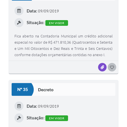
E
Data:
09/09/2019
I
Situação:
EM VIGOR
Fica aberto na Contadoria Municipal um crédito adicional
especial no valor de R$ 471.810,36 (Quatrocentos e Setenta
e Um Mil Oitocentos e Dez Reais e Trinta e Seis Centavos)
conforme dotações orçamentárias contidas no anexo I.
ANEXOS
G
O
S
Nº 35
Decreto
T
E
Data:
09/09/2019
I
Situação:
EM VIGOR