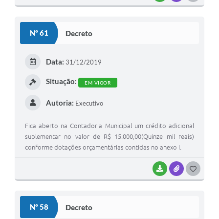
O
S
Nº 61
Decreto
T
E
Data:
31/12/2019
I
Situação:
EM VIGOR
Autoria:
Executivo
Fica aberto na Contadoria Municipal um crédito adicional
suplementar no valor de R$ 15.000,00(Quinze mil reais)
conforme dotações orçamentárias contidas no anexo I.
BAIXAR
ANEXOS
G
O
S
Nº 58
Decreto
T