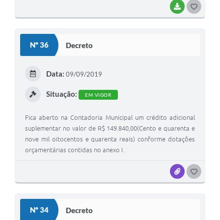
BAIXAR
G
O
S
Nº 36
Decreto
T
E
Data:
09/09/2019
I
Situação:
EM VIGOR
Fica aberto na Contadoria Municipal um crédito adicional
suplementar no valor de R$ 149.840,00(Cento e quarenta e
nove mil oitocentos e quarenta reais) conforme dotações
orçamentárias contidas no anexo I.
ANEXOS
G
O
S
Nº 34
Decreto
T