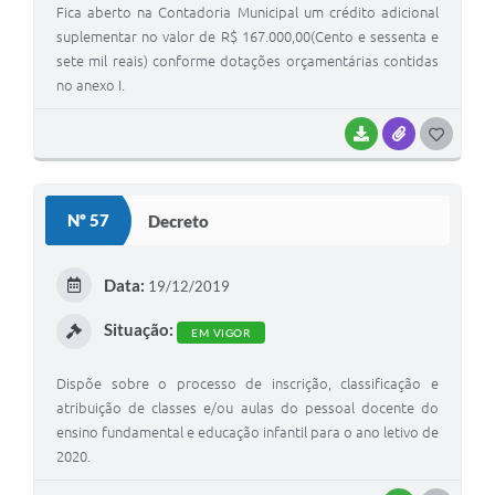
Fica aberto na Contadoria Municipal um crédito adicional
suplementar no valor de R$ 167.000,00(Cento e sessenta e
sete mil reais) conforme dotações orçamentárias contidas
no anexo I.
BAIXAR
ANEXOS
G
O
S
Nº 57
Decreto
T
E
Data:
19/12/2019
I
Situação:
EM VIGOR
Dispõe sobre o processo de inscrição, classificação e
atribuição de classes e/ou aulas do pessoal docente do
ensino fundamental e educação infantil para o ano letivo de
2020.