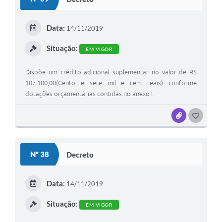
T
E
Data:
14/11/2019
I
Situação:
EM VIGOR
Dispõe um crédito adicional suplementar no valor de R$
107.100,00(Cento e sete mil e cem reais) conforme
dotações orçamentárias contidas no anexo I.
ANEXOS
G
O
S
Nº 38
Decreto
T
E
Data:
14/11/2019
I
Situação:
EM VIGOR