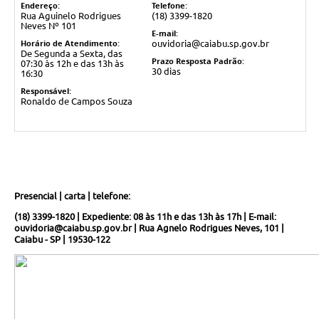
Endereço:
Telefone:
Rua Aguinelo Rodrigues
(18) 3399-1820
Neves Nº 101
E-mail:
Horário de Atendimento:
ouvidoria@caiabu.sp.gov.br
De Segunda a Sexta, das
Prazo Resposta Padrão:
07:30 às 12h e das 13h às
30 dias
16:30
Responsável:
Ronaldo de Campos Souza
Presencial | carta | telefone:
(18) 3399-1820 | Expediente: 08 às 11h e das 13h às 17h | E-mail:
ouvidoria@caiabu.sp.gov.br
| Rua Agnelo Rodrigues Neves, 101 |
Caiabu - SP | 19530-122