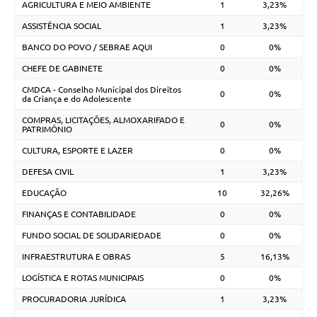
AGRICULTURA E MEIO AMBIENTE
1
3,23%
ASSISTÊNCIA SOCIAL
1
3,23%
BANCO DO POVO / SEBRAE AQUI
0
0%
CHEFE DE GABINETE
0
0%
CMDCA - Conselho Municipal dos Direitos
0
0%
da Criança e do Adolescente
COMPRAS, LICITAÇÕES, ALMOXARIFADO E
0
0%
PATRIMÔNIO
CULTURA, ESPORTE E LAZER
0
0%
DEFESA CIVIL
1
3,23%
EDUCAÇÃO
10
32,26%
FINANÇAS E CONTABILIDADE
0
0%
FUNDO SOCIAL DE SOLIDARIEDADE
0
0%
INFRAESTRUTURA E OBRAS
5
16,13%
LOGÍSTICA E ROTAS MUNICIPAIS
0
0%
PROCURADORIA JURÍDICA
1
3,23%