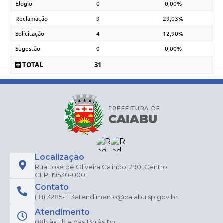
Elogio
0
0,00%
Reclamação
9
29,03%
Solicitação
4
12,90%
Sugestão
0
0,00%
TOTAL
31
Localização
Rua José de Oliveira Galindo, 290, Centro
CEP: 19530-000
Contato
(18) 3285-1113
atendimento@caiabu.sp.gov.br
Atendimento
08h às 11h e das 13h às 17h