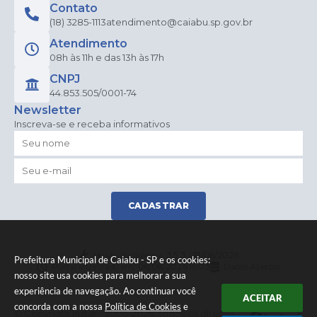
Contato
(18) 3285-1113
atendimento@caiabu.sp.gov.br
Atendimento
08h às 11h e das 13h às 17h
CNPJ
44.853.505/0001-74
Newsletter
Inscreva-se e receba informativos
CADASTRAR
Versão do Sistema:
3.5.3 - 19/06/2026
Prefeitura Municipal de Caiabu - SP e os cookies:
Portal atualizado em:
06/08/2026 16:03
Dados Abertos
nosso site usa cookies para melhorar a sua
experiência de navegação. Ao continuar você
ACEITAR
concorda com a nossa
Política de Cookies
e
© Copyright Instar - 2006-2026. Todos os direitos