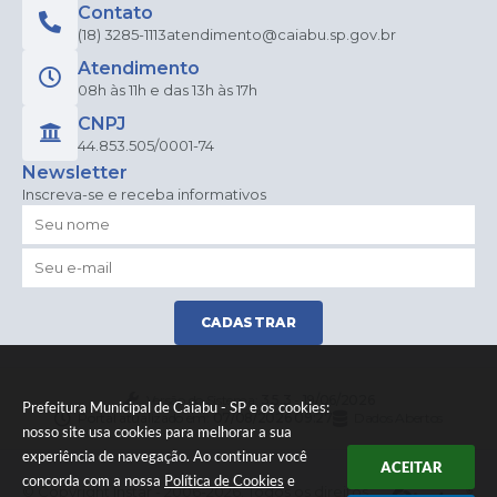
Contato
(18) 3285-1113
atendimento@caiabu.sp.gov.br
Atendimento
08h às 11h e das 13h às 17h
CNPJ
44.853.505/0001-74
Newsletter
Inscreva-se e receba informativos
CADASTRAR
Versão do Sistema:
3.5.3 - 19/06/2026
Prefeitura Municipal de Caiabu - SP e os cookies:
Portal atualizado em:
07/08/2026 09:27
Dados Abertos
nosso site usa cookies para melhorar a sua
experiência de navegação. Ao continuar você
ACEITAR
concorda com a nossa
Política de Cookies
e
© Copyright Instar - 2006-2026. Todos os direitos