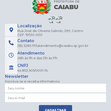
Localização
Rua José de Oliveira Galindo, 290, Centro
CEP: 19530-000
Contato
(18) 3285-1113
atendimento@caiabu.sp.gov.br
Atendimento
08h às 11h e das 13h às 17h
CNPJ
44.853.505/0001-74
Newsletter
Inscreva-se e receba informativos
CADASTRAR