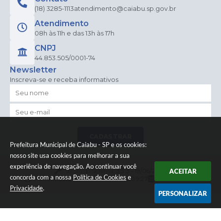
(18) 3285-1113
atendimento@caiabu.sp.gov.br
Atendimento
08h às 11h e das 13h às 17h
CNPJ
44.853.505/0001-74
Newsletter
Inscreva-se e receba informativos
CADASTRAR
Prefeitura Municipal de Caiabu - SP e os cookies:
nosso site usa cookies para melhorar a sua
experiência de navegação. Ao continuar você
Versão do Sistema:
3.5.3 - 19/06/2026
ACEITAR
concorda com a nossa
Política de Cookies
e
Portal atualizado em:
07/08/2026 09:27
Dados Abertos
Privacidade
.
PERSONALIZAR
© Copyright Instar - 2006-2026. Todos os direitos
reservados -
Instar Tecnologia