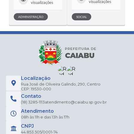
visualizações
visualizações
ADMINISTRAÇÃO
SOCIAL
Localização
Rua José de Oliveira Galindo, 290, Centro
CEP: 19530-000
Contato
(18) 3285-1113
atendimento@caiabu.sp.gov.br
Atendimento
08h às 11h e das 13h às 17h
CNPJ
44.853.505/0001-74