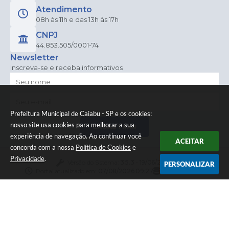
Atendimento
08h às 11h e das 13h às 17h
CNPJ
44.853.505/0001-74
Newsletter
Inscreva-se e receba informativos
Prefeitura Municipal de Caiabu - SP e os cookies:
nosso site usa cookies para melhorar a sua
CADASTRAR
experiência de navegação. Ao continuar você
ACEITAR
concorda com a nossa
Política de Cookies
e
Privacidade
.
Versão do Sistema:
3.5.3 - 19/06/2026
PERSONALIZAR
Portal atualizado em:
07/08/2026 09:27
Dados Abertos
© Copyright Instar - 2006-2026. Todos os direitos
reservados -
Instar Tecnologia