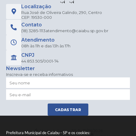
Localização
Rua José de Oliveira Galindo, 290, Centro
CEP: 19530-000
Contato
(18) 3285-1113
atendimento@caiabu.sp.gov.br
Atendimento
08h às 11h e das 13h às 17h
CNPJ
44.853.505/0001-74
Newsletter
Inscreva-se e receba informativos
CADASTRAR
Versão do Sistema:
3.5.3 - 19/06/2026
Prefeitura Municipal de Caiabu - SP e os cookies:
Portal atualizado em:
10/08/2026 14:47
Dados Abertos