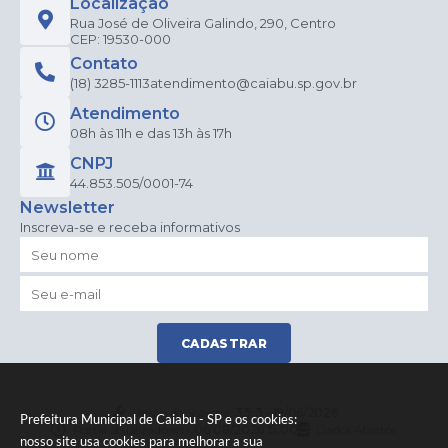
Localização
Rua José de Oliveira Galindo, 290, Centro
CEP: 19530-000
Contato
(18) 3285-1113
atendimento@caiabu.sp.gov.br
Atendimento
08h às 11h e das 13h às 17h
CNPJ
44.853.505/0001-74
Newsletter
Inscreva-se e receba informativos
CADASTRAR
Versão do Sistema:
3.5.3 - 19/06/2026
Prefeitura Municipal de Caiabu - SP e os cookies:
Portal atualizado em:
06/08/2026 15:00
Dados Abertos
nosso site usa cookies para melhorar a sua