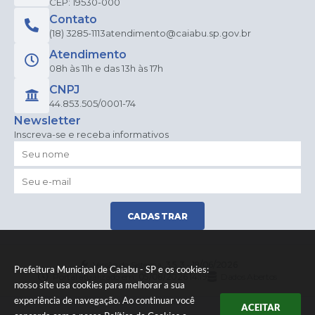
CEP: 19530-000
Contato
(18) 3285-1113
atendimento@caiabu.sp.gov.br
Atendimento
08h às 11h e das 13h às 17h
CNPJ
44.853.505/0001-74
Newsletter
Inscreva-se e receba informativos
CADASTRAR
Versão do Sistema:
3.5.3 - 19/06/2026
Prefeitura Municipal de Caiabu - SP e os cookies:
Portal atualizado em:
05/08/2026 14:19
Dados Abertos
nosso site usa cookies para melhorar a sua
experiência de navegação. Ao continuar você
ACEITAR