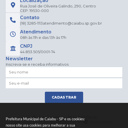
Localização
Rua José de Oliveira Galindo, 290, Centro
CEP: 19530-000
Contato
(18) 3285-1113
atendimento@caiabu.sp.gov.br
Atendimento
08h às 11h e das 13h às 17h
CNPJ
44.853.505/0001-74
Newsletter
Inscreva-se e receba informativos
CADASTRAR
Versão do Sistema:
3.5.3 - 19/06/2026
Prefeitura Municipal de Caiabu - SP e os cookies:
Portal atualizado em:
06/08/2026 14:51
Dados Abertos
nosso site usa cookies para melhorar a sua