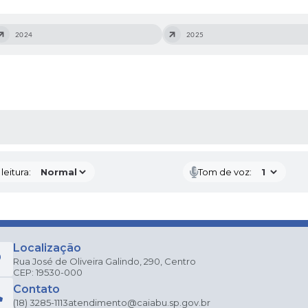
2024
2025
AS MÍDIAS
eitura:
Tom de voz:
Localização
Rua José de Oliveira Galindo, 290, Centro
CEP: 19530-000
Contato
(18) 3285-1113
atendimento@caiabu.sp.gov.br