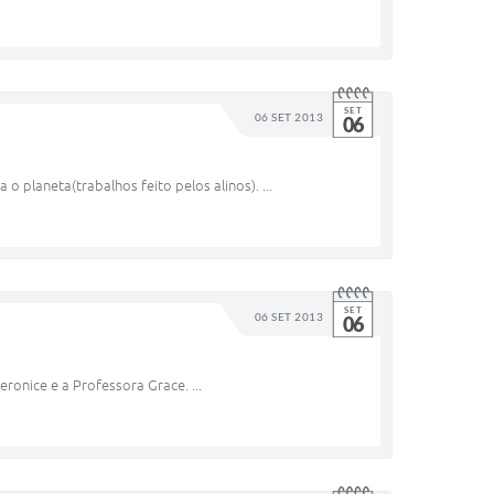
SET
06 SET 2013
06
 planeta(trabalhos feito pelos alinos). ...
SET
06 SET 2013
06
ronice e a Professora Grace. ...