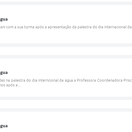
Agua
iani com a sua turma após a apresentação da palestra do dia internacional da 
Agua
es na palestra do dia interncional da água a Professora Coordenadora Prisc
os após a...
Agua