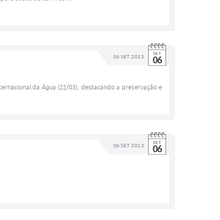
SET
06 SET 2013
06
nternacional da Água (22/03), destacando a preservação e
SET
06 SET 2013
06