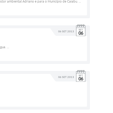
stor ambiental Adriano e para o Município de Caiabu. ...
SET
06 SET 2013
06
ua. ...
SET
06 SET 2013
06