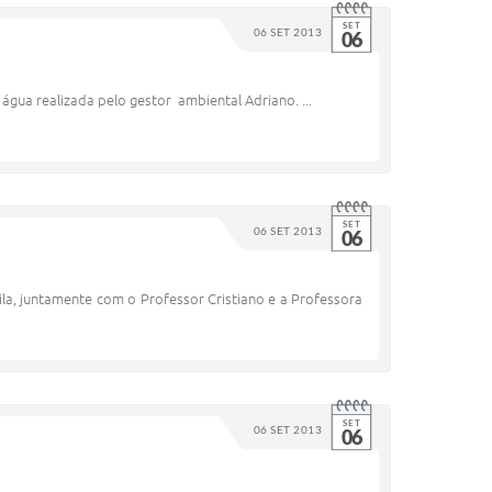
SET
06 SET 2013
06
água realizada pelo gestor ambiental Adriano. ...
SET
06 SET 2013
06
ila, juntamente com o Professor Cristiano e a Professora
SET
06 SET 2013
06