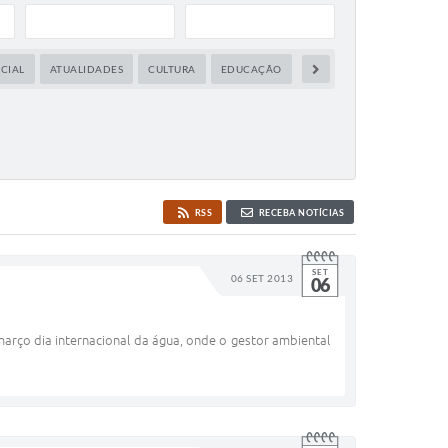
OCIAL
ATUALIDADES
CULTURA
EDUCAÇÃO
ESPORTES,LAZER E JUVEN
RSS
RECEBA NOTÍCIAS
SET
06 SET 2013
06
 março dia internacional da água, onde o gestor ambiental