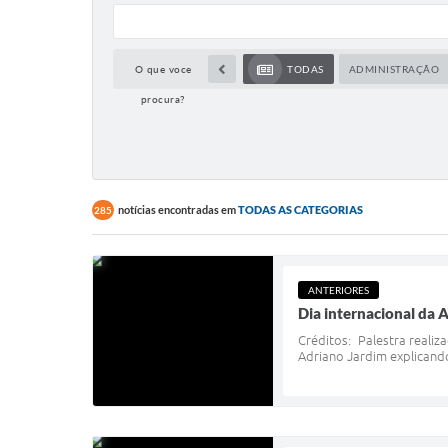
O que voce
TODAS
ADMINISTRAÇÃO
procura?
notícias encontradas em
TODAS AS CATEGORIAS
285
ANTERIORES
Dia internacional da 
Créditos: Palestra realiz
Adriano Jardim explicando