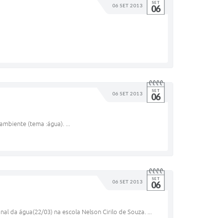
SET
06 SET 2013
06
SET
06 SET 2013
06
mbiente (tema :água). ...
SET
06 SET 2013
06
al da água(22/03) na escola Nelson Cirilo de Souza. ...