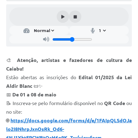
🎨
Atenção, artistas e fazedores de cultura de
Caiabu!
Estão abertas as inscrições do
Edital 01/2025 da Lei
Aldir Blanc
📜✨
📅
De 01 a 08 de maio
📝 Inscreva-se pelo formulário disponível no
QR Code
ou
no site:
🌐
https://docs.google.com/forms/d/e/1FAIpQLSdOJa
lo2I8NhrpJxnOsRk_Od6-
6NJ1YhtFPCWBtQcH6g9K_Zw/viewform