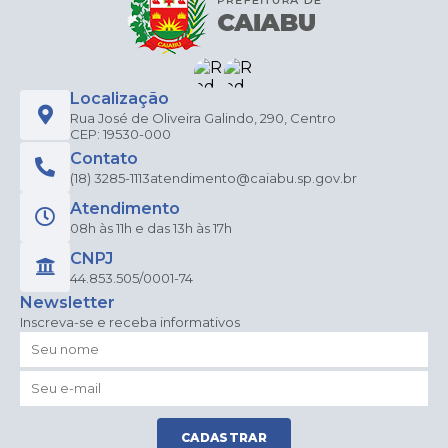
Localização
Rua José de Oliveira Galindo, 290, Centro
CEP: 19530-000
Contato
(18) 3285-1113
atendimento@caiabu.sp.gov.br
Atendimento
08h às 11h e das 13h às 17h
CNPJ
44.853.505/0001-74
Newsletter
Inscreva-se e receba informativos
CADASTRAR