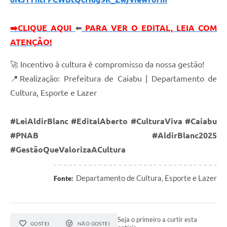
➡️
CLIQUE AQUI
⬅️
PARA VER O EDITAL, LEIA COM
ATENÇÃO!
🚀 Incentivo à cultura é compromisso da nossa gestão!
📍Realização: Prefeitura de Caiabu | Departamento de
Cultura, Esporte e Lazer
#LeiAldirBlanc #EditalAberto #CulturaViva #Caiabu
#PNAB #AldirBlanc2025
#GestãoQueValorizaACultura
Departamento de Cultura, Esporte e Lazer
Fonte:
Seja o primeiro a curtir esta
GOSTEI
NÃO GOSTEI