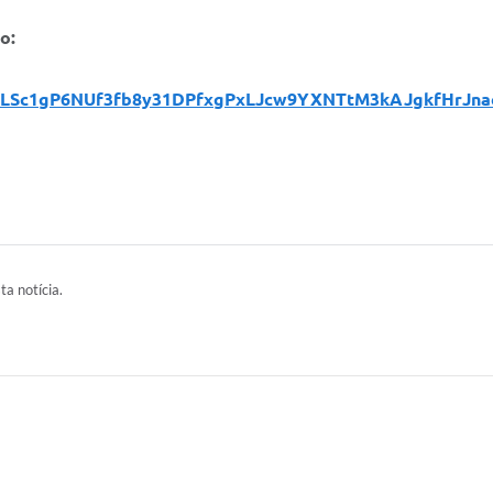
o:
IpQLSc1gP6NUf3fb8y31DPfxgPxLJcw9YXNTtM3kAJgkfHrJn
ta notícia.