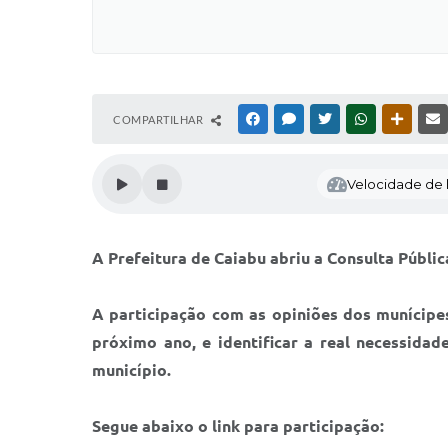
COMPARTILHAR
FACEBOOK
MESSENGER
TWITTER
WHATSAPP
OUTRAS
Velocidade de l
A Prefeitura de Caiabu abriu a Consulta Públi
A participação com as opiniões dos munícipes
próximo ano, e identificar a real necessida
município.
Segue abaixo o link para participação: