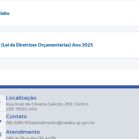
aiabu
 (Lei de Diretrizes Orçamentárias) Ano 2025
Localização
Rua José de Oliveira Galindo, 290, Centro
CEP: 19530-000
Contato
(18) 3285-1113
atendimento@caiabu.sp.gov.br
Atendimento
08h às 11h e das 13h às 17h