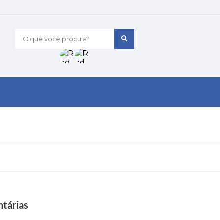
O que voce procura?
ntárias